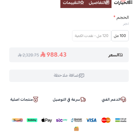
الخيارات
التفاصيل
التقييمات
الحجم
*
اختر
100 مل
120 مل - نفدت الكمية
988.43
السعر
2,328.75
إضافة ملاحظة
الدعم الفني
سرعة في التوصيل
منتجات اصلية