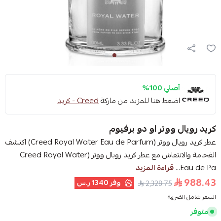
أصلي 100%
اضغط هنا للمزيد من ماركة
Creed - كريد
كريد رويال ووتر او دو برفيوم
عطر كريد رويال ووتر (Creed Royal Water Eau de Parfum) اكتشف
الفخامة والانتعاش مع عطر كريد رويال ووتر (Creed Royal Water
Eau de Pa...
قراءة المزيد
988.43
وفر
1340 ر.س
2,328.75
السعر شامل الضريبة
متوفر