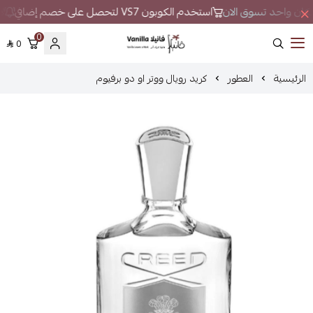
ي مكان واحد تسوق الان
استخدم الكوبون VS7 لتحصل على خصم إضافي
لا
0
0
فانيلا
الرئيسية
العطور
كريد رويال ووتر او دو برفيوم