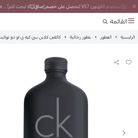
 الان
استخدم الكوبون VS7 لتحصل على خصم إضافي
لا تبحث كثيراً ... 
القائمة
الرئيسية
العطور
عطور رجالية
كالفين كلاين سي كيه بي او دو توالي