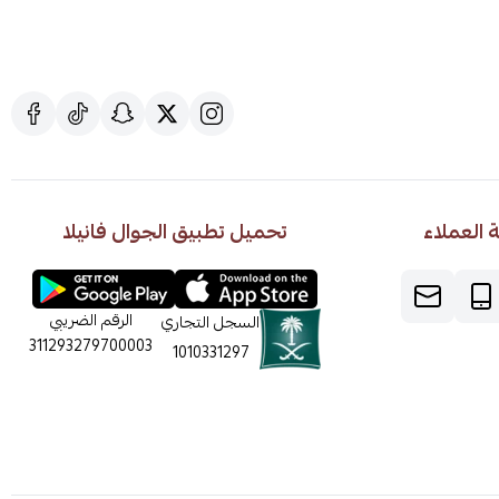
العملاء
تحميل تطبيق الجوال فانيلا
الرقم الضريبي
السجل التجاري
311293279700003
1010331297