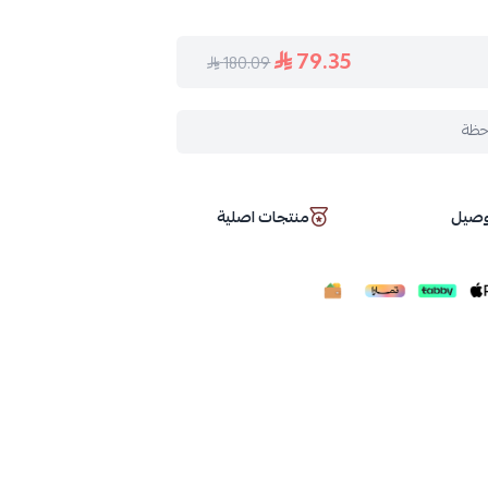
79.35
180.09
حظة
توصيل
منتجات اصلية