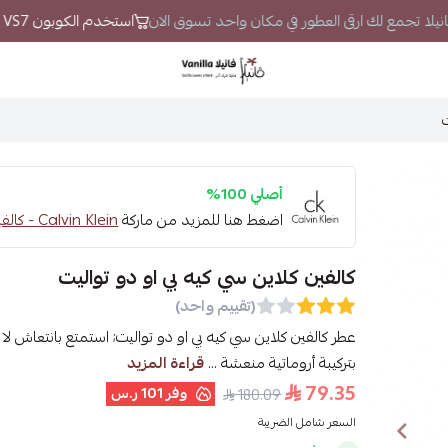
فانيلا تجمع لك ارقى العطور في مكان واحد تسوق الان
استخدم الكوبون VS7 لتحصل على خصم إضافي
فانيلا
ت
أصلي 100%
اضغط هنا للمزيد من ماركة
Calvin Klein - كالفين كلاين
كالفين كلاين سي كيه بي او دو تواليت
(تقييم واحد)
عطر كالفين كلاين سي كيه بي او دو تواليت; استمتع بانتعاش ل
بتركيبة أروماتية منعشة ...
قراءة المزيد
79.35
وفر
101 ر.س
180.09
السعر شامل الضريبة