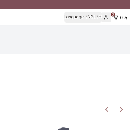
0
Language:
ENGLISH
0